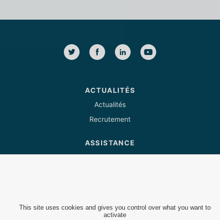
ACTUALITÉS
Actualités
Recrutement
ASSISTANCE
Tél : 03 85 82 07 53
support@quaidesnotaires.fr
Nous contacter
Questions fréquentes
This site uses cookies and gives you control over what you want to
activate