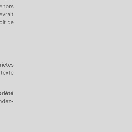
dehors
evrait
oit de
riétés
 texte
priété
endez-