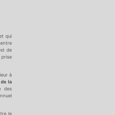
et qui
entre
est de
 prise
ieur à
 de la
e des
nnuel
tre le